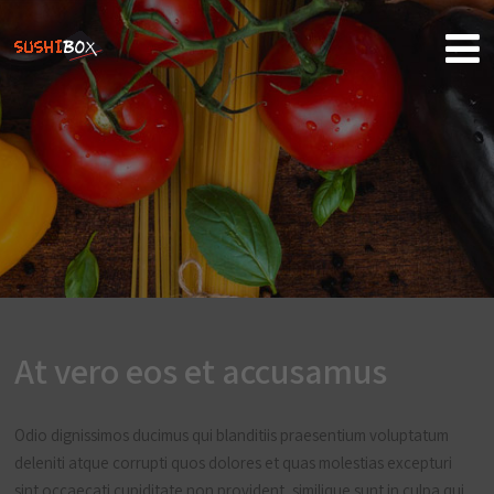
At vero eos et accusamus
Odio dignissimos ducimus qui blanditiis praesentium voluptatum
deleniti atque corrupti quos dolores et quas molestias excepturi
sint occaecati cupiditate non provident, similique sunt in culpa qui