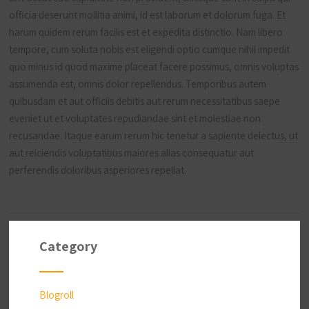
officia deserunt mollitia animi, id est laborum et dolorum fuga. Et
harum quidem rerum facilis est et expedita distinctio. Nam libero
tempore, cum soluta nobis est eligendi optio cumque nihil impedit
quo minus id quod maxime placeat facere possimus, omnis voluptas
assumenda est, omnis dolor repellendus. Temporibus autem
quibusdam et aut officiis debitis aut rerum necessitatibus saepe
eveniet ut et voluptates repudiandae sint et molestiae non
recusandae. Itaque earum rerum hic tenetur a sapiente delectus, ut
aut reiciendis voluptatibus maiores alias consequatur aut
perferendis doloribus asperiores repellat.
Category
Blogroll